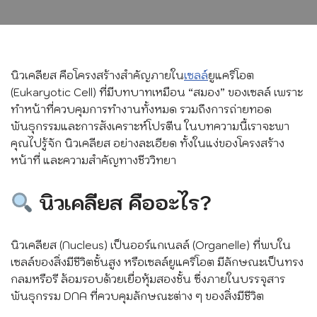
นิวเคลียส คือโครงสร้างสำคัญภายใน
เซลล์
ยูแคริโอต
(Eukaryotic Cell) ที่มีบทบาทเหมือน “สมอง” ของเซลล์ เพราะ
ทำหน้าที่ควบคุมการทำงานทั้งหมด รวมถึงการถ่ายทอด
พันธุกรรมและการสังเคราะห์โปรตีน ในบทความนี้เราจะพา
คุณไปรู้จัก นิวเคลียส อย่างละเอียด ทั้งในแง่ของโครงสร้าง
หน้าที่ และความสำคัญทางชีววิทยา
นิวเคลียส คืออะไร?
นิวเคลียส (Nucleus) เป็นออร์แกเนลล์ (Organelle) ที่พบใน
เซลล์ของสิ่งมีชีวิตชั้นสูง หรือเซลล์ยูแคริโอต มีลักษณะเป็นทรง
กลมหรือรี ล้อมรอบด้วยเยื่อหุ้มสองชั้น ซึ่งภายในบรรจุสาร
พันธุกรรม DNA ที่ควบคุมลักษณะต่าง ๆ ของสิ่งมีชีวิต