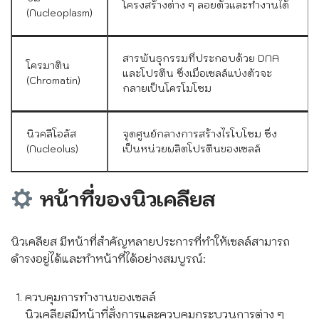
โครงสร้างต่าง ๆ ลอยตัวและทำงานได้
(Nucleoplasm)
สารพันธุกรรมที่ประกอบด้วย DNA
โครมาติน
และโปรตีน ซึ่งเมื่อเซลล์แบ่งตัวจะ
(Chromatin)
กลายเป็นโครโมโซม
นิวคลีโอลัส
จุดศูนย์กลางการสร้างไรโบโซม ซึ่ง
(Nucleolus)
เป็นหน่วยผลิตโปรตีนของเซลล์
หน้าที่ของนิวเคลียส
นิวเคลียส มีหน้าที่สำคัญหลายประการที่ทำให้เซลล์สามารถ
ดำรงอยู่ได้และทำหน้าที่ได้อย่างสมบูรณ์:
ควบคุมการทำงานของเซลล์
นิวเคลียสมีหน้าที่สั่งการและควบคุมกระบวนการต่าง ๆ